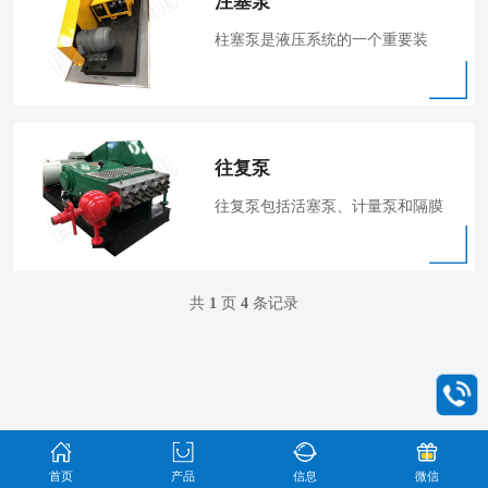
注塞泵
柱塞泵是液压系统的一个重要装
置。它依
往复泵
往复泵包括活塞泵、计量泵和隔膜
泵，通
共
1
页
4
条记录
首页
产品
信息
微信