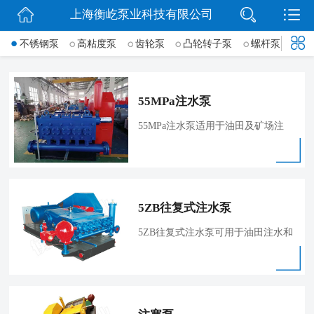
上海衡屹泵业科技有限公司
网站首页
不锈钢泵
高粘度泵
齿轮泵
凸轮转子泵
螺杆泵
导
信息动态
产品展示
55MPa注水泵
联系我们
55MPa注水泵适用于油田及矿场注
水。
微信
5ZB往复式注水泵
5ZB往复式注水泵可用于油田注水和
煤矿层